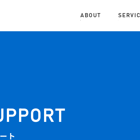
ABOUT
SERVI
UPPORT
ート